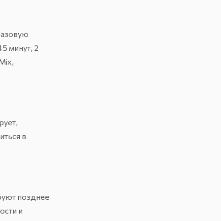
базовую
5 минут, 2
Mix
,
рует,
иться в
ируют позднее
ости и