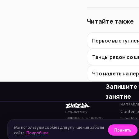
Читайте также
Первое выступлен
Танцы рядом со ш
Что надеть на пе
Запишите 
занятие
НАПРАВЛ
Contemp
Сеть детских
танцевальных школ в
Hip-Hop
Москве
Dance Mi
Мы используем cookies для улучшения работы
Принять
Cheerlea
сайта.
Подробнее
Гимнаст