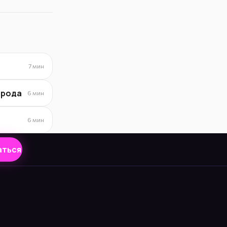
7 мин
орода
6 мин
6 мин
аться