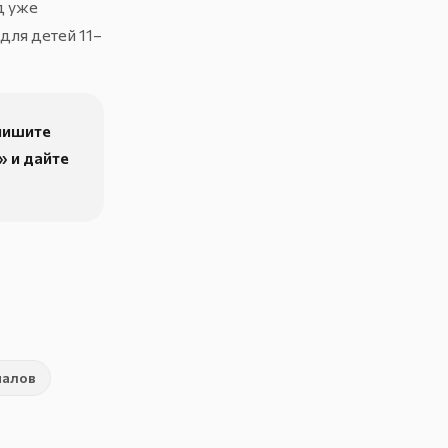
д уже
для детей 11–
апишите
»
и дайте
иалов