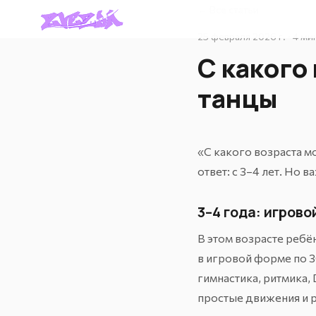
← Все статьи
25 февраля 2026 г. · 4 ми
С какого
танцы
«С какого возраста м
ответ: с 3–4 лет. Но 
3–4 года: игров
В этом возрасте ребё
в игровой форме по 3
гимнастика
, ритмика,
простые движения и р