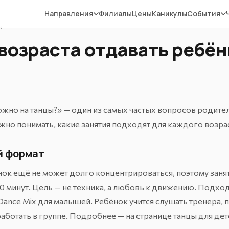
Направления
Филиалы
Цены
Каникулы
События
н
 возраста отдавать ребён
ожно на танцы?» — один из самых частых вопросов родите
важно понимать, какие занятия подходят для каждого возра
ой формат
нок ещё не может долго концентрироваться, поэтому заня
0 минут. Цель — не техника, а любовь к движению. Подход
Dance Mix
для малышей. Ребёнок учится слушать тренера, 
аботать в группе. Подробнее — на странице
танцы для дет