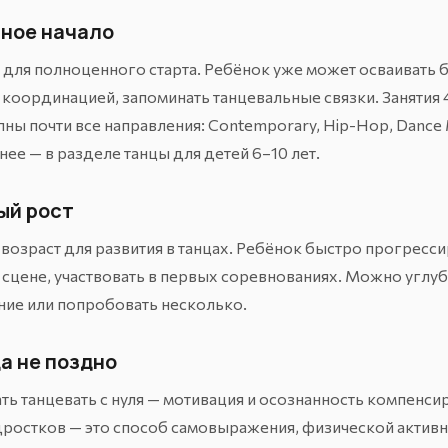
нное начало
 для полноценного старта. Ребёнок уже может осваивать 
 координацией, запоминать танцевальные связки. Занятия 4
пны почти все направления:
Contemporary
,
Hip-Hop
,
Dance 
нее — в разделе
танцы для детей 6–10 лет
.
ный рост
озраст для развития в танцах. Ребёнок быстро прогресси
 сцене, участвовать в первых
соревнованиях
. Можно углуб
ние или попробовать несколько.
да не поздно
ть танцевать с нуля — мотивация и осознанность компенс
дростков — это способ самовыражения, физической активн