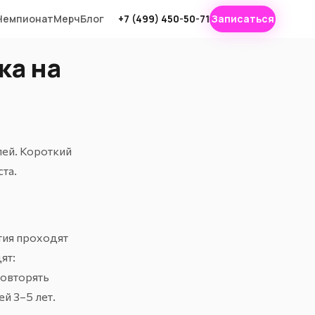
Чемпионат
Мерч
Блог
+7 (499) 450-50-71
Записаться
ка на
лей. Короткий
ста.
тия проходят
ят:
повторять
ей 3–5 лет
.