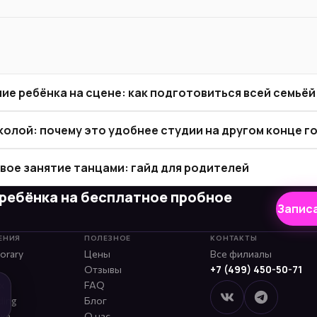
ие ребёнка на сцене: как подготовиться всей семьёй
колой: почему это удобнее студии на другом конце г
рвое занятие танцами: гайд для родителей
ребёнка на бесплатное пробное
Запис
ЕНИЯ
ПОЛЕЗНОЕ
КОНТАКТЫ
orary
Цены
Все филиалы
+7 (499) 450-50-71
Отзывы
x
FAQ
ding
Блог
ика
О нас