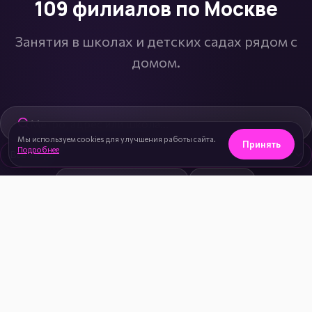
109 филиалов по Москве
Занятия в школах и детских садах рядом с
домом.
Фильтр филиалов по метро
Поиск филиала по метро, адресу или школе
Мы используем cookies для улучшения работы сайта.
Принять
Подробнее
Например:
Проспект Вернадского
Орехово
Проспект Мира
Школа №937