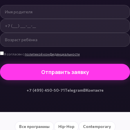
Имя родителя
Телефон родителя
Возраст ребёнка
Я согласен с
политикой конфиденциальности
Отправить заявку
+7 (499) 450-50-71
Telegram
ВКонтакте
Все программы
Hip-Hop
Contemporary