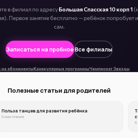
те в филиал по адресу
Большая Спасская 10 корп 1
(
). Первое занятие бесплатно — ребёнок попробует 
сам.
Записаться на пробное
Все филиалы
 на абонементы
Каникулярные программы
Чемпионат Звезды
Полезные статьи для родителей
Польза танцев для развития ребёнка
Т
с
5 мин чтения
6