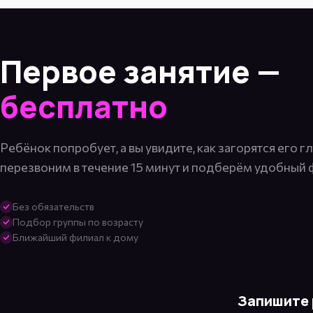
Первое занятие —
бесплатно
Ребёнок попробует, а вы увидите, как загорятся его г
перезвоним в течение 15 минут и подберём удобный 
Без обязательств
Подбор группы по возрасту
Ближайший филиал к дому
Запишите 