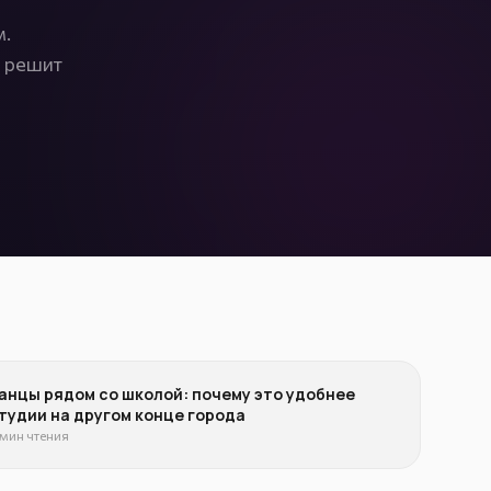
м.
и решит
анцы рядом со школой: почему это удобнее
тудии на другом конце города
 мин чтения