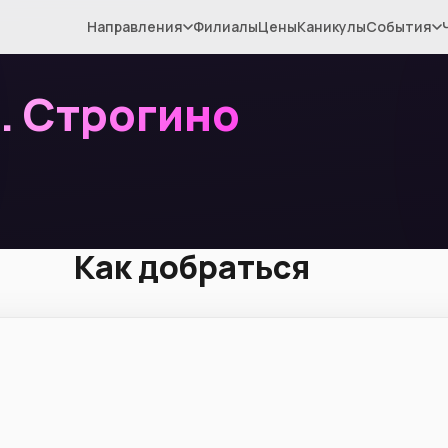
Направления
Филиалы
Цены
Каникулы
События
м. Строгино
Как добраться