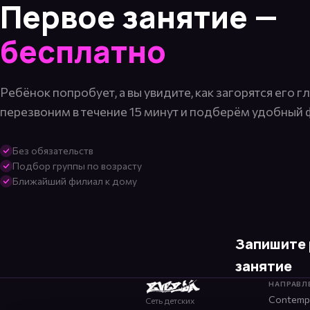
Первое занятие —
бесплатно
Ребёнок попробует, а вы увидите, как загорятся его г
перезвоним в течение 15 минут и подберём удобный 
Без обязательств
Подбор группы по возрасту
Ближайший филиал к дому
Запишите 
занятие
НАПРАВЛ
Contemp
Сеть детских