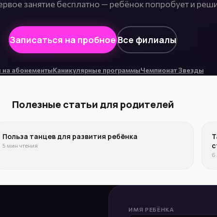
ервое занятие бесплатно — ребёнок попробует и реши
Записаться на пробное
Все филиалы
 на абонементы
Каникулярные программы
Чемпионат Звезды
Полезные статьи для родителей
Польза танцев для развития ребёнка
Т
с
5 мин чтения
6
ИМЯ РЕБЁНКА