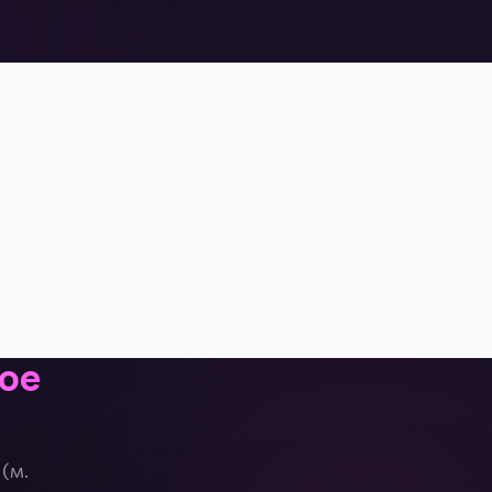
ное
(м.